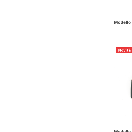
Modello 
Novità
Modello 