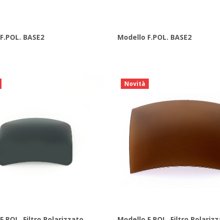
F.POL. BASE2
Modello F.POL. BASE2
Novità
F.POL. Filtro Polarizzato
Modello F.POL. Filtro Polariz