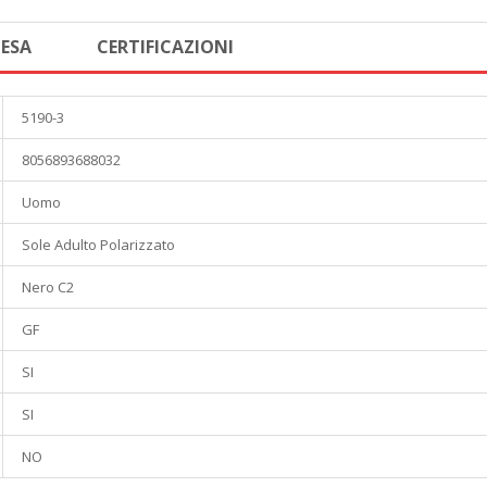
TESA
CERTIFICAZIONI
5190-3
8056893688032
Uomo
Sole Adulto Polarizzato
Nero C2
GF
SI
SI
NO